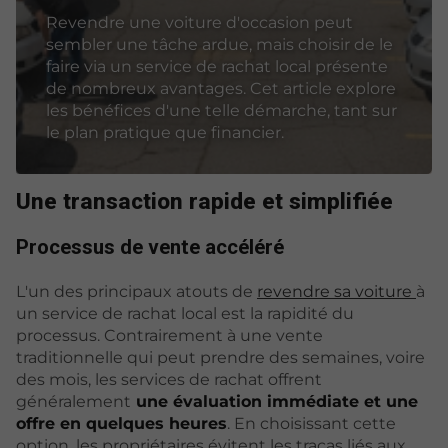
Revendre une voiture d'occasion peut
sembler une tâche ardue, mais choisir de le
faire via un service de rachat local présente
de nombreux avantages. Cet article explore
les bénéfices d'une telle démarche, tant sur
le plan pratique que financier.
Une transaction rapide et simplifiée
Processus de vente accéléré
L'un des principaux atouts de
revendre sa voiture
à
un service de rachat local est la rapidité du
processus. Contrairement à une vente
traditionnelle qui peut prendre des semaines, voire
des mois, les services de rachat offrent
généralement
une évaluation immédiate et une
offre en quelques heures
. En choisissant cette
option, les propriétaires évitent les tracas liés aux