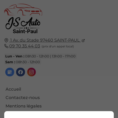
1 Av. du Stade
97460
SAINT-PAUL
09 70 35 44 03
Lun - Ven :
08h30 - 12h00 | 13h00 - 17h00
Sam :
08h30 - 12h00
Accueil
Contactez-nous
Mentions légales
Plan du site