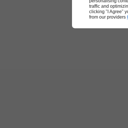
personalising conte
traffic and optimizi
clicking "I Agree" 
from our providers