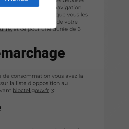
 sur internet. Les cookies déposés
on de l’expérience de navigation
 statistiques. Dès lors que vous les
quement dans le cadre de votre
l.re
, et ce pour une durée de 6
démarchage
de de consommation vous avez la
sur la liste d'opposition au
ivant
bloctel.gouv.fr
e