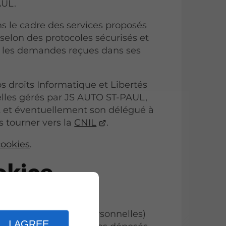
AUL.
s le cadre des services proposés
 selon des protocoles sécurisés et
 les demandes reçues dans ses
s droits Informatique et Libertés
elles gérés par JS AUTO ST-PAUL,
 et éventuellement son délégué à
s tourner vers la
CNIL
.
cookies
.
okies
 informations (non personnelles)
I AGREE